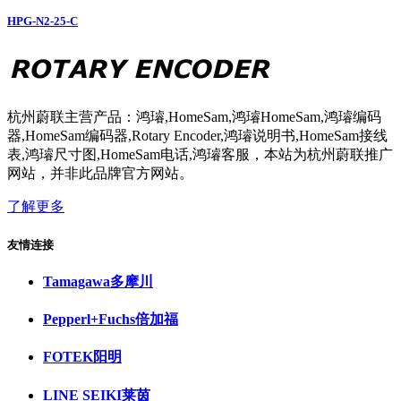
HPG-N2-25-C
杭州蔚联主营产品：鸿璿,HomeSam,鸿璿HomeSam,鸿璿编码
器,HomeSam编码器,Rotary Encoder,鸿璿说明书,HomeSam接线
表,鸿璿尺寸图,HomeSam电话,鸿璿客服，本站为杭州蔚联推广
网站，并非此品牌官方网站。
了解更多
友情连接
Tamagawa多摩川
Pepperl+Fuchs倍加福
FOTEK阳明
LINE SEIKI莱茵